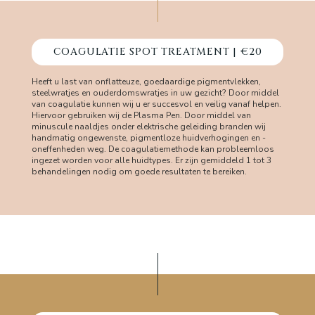
COAGULATIE SPOT TREATMENT | €20
Heeft u last van onflatteuze, goedaardige pigmentvlekken,
steelwratjes en ouderdomswratjes in uw gezicht? Door middel
van coagulatie kunnen wij u er succesvol en veilig vanaf helpen.
Hiervoor gebruiken wij de Plasma Pen. Door middel van
minuscule naaldjes onder elektrische geleiding branden wij
handmatig ongewenste, pigmentloze huidverhogingen en -
oneffenheden weg. De coagulatiemethode kan probleemloos
ingezet worden voor alle huidtypes. Er zijn gemiddeld 1 tot 3
behandelingen nodig om goede resultaten te bereiken.