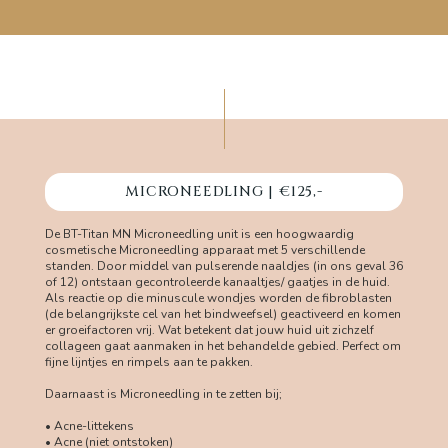
MICRONEEDLING | €125,-
De BT-Titan MN Microneedling unit is een hoogwaardig
cosmetische Microneedling apparaat met 5 verschillende
standen. Door middel van pulserende naaldjes (in ons geval 36
of 12) ontstaan gecontroleerde kanaaltjes/ gaatjes in de huid.
Als reactie op die minuscule wondjes worden de fibroblasten
(de belangrijkste cel van het bindweefsel) geactiveerd en komen
er groeifactoren vrij. Wat betekent dat jouw huid uit zichzelf
collageen gaat aanmaken in het behandelde gebied. Perfect om
fijne lijntjes en rimpels aan te pakken.
Daarnaast is Microneedling in te zetten bij;
• Acne-littekens
• Acne (niet ontstoken)