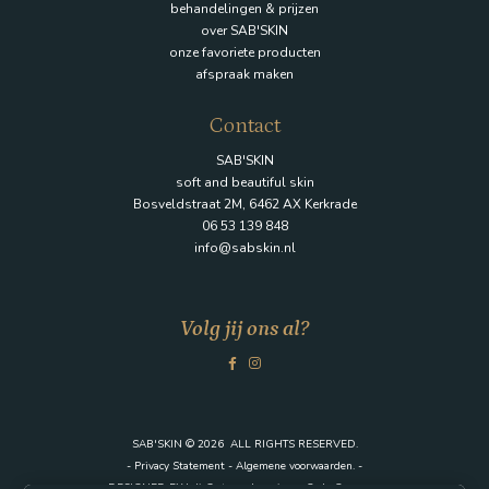
behandelingen & prijzen
over SAB'SKIN
onze favoriete producten
afspraak maken
Contact
SAB'SKIN
soft and beautiful skin
Bosveldstraat 2M, 6462 AX Kerkrade
06 53 139 848
info@sabskin.nl
Volg jij ons al?
SAB'SKIN © 2026 ALL RIGHTS RESERVED.
- Privacy Statement - Algemene voorwaarden. -
DESIGNED BY
Juli Ontwerpburo
i.s.m.
Code Company