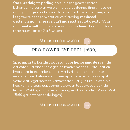
Onze krachtigste peeling ooit. In deze geavanceerde
behandeling pakken we o.a. huidveroudering, fijne lijntjes en
een hyperpigmentatie aan. Door de Pro Power Peel laag op
laag toe te passen wordt celvernieuwing maximaal
gestimuleerd met een verbluffend resultaat tot gevolg. Voor
optimaal resultaat adviseren wij deze behandeling 3 tot 6 keer
te herhalen om de 2 á 3 weken.
Meer informatie
PRO POWER EYE PEEL | €30,-
Speciaal ontwikkelde oogpatch voor het behandelen van de
delicate huid onder de ogen en kraaienpootjes. Exfolieert en
hydrateert in één enkele stap. Het is rijk aan antioxidanten
verkregen van Italiaans druivensap, citroen en sinaasappel.
Verheldert, egaliseert en verzacht de huid. (De Pro Power Eye
Peel kan als extra supplement worden toegevoegd aan de
ProSkin 45/60 gezichtsbehandelingen of aan de Pro Power Peel
45/60 gezichtsbehandelingen).
Meer informatie