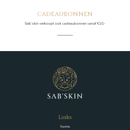
CADEAUBONNEN
Sab’skin verkoopt ook cadeaubonnen vanaf €10,-
Links
home