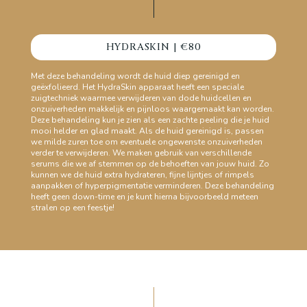
HYDRASKIN | €80
Met deze behandeling wordt de huid diep gereinigd en
geëxfolieerd. Het HydraSkin apparaat heeft een speciale
zuigtechniek waarmee verwijderen van dode huidcellen en
onzuiverheden makkelijk en pijnloos waargemaakt kan worden.
Deze behandeling kun je zien als een zachte peeling die je huid
mooi helder en glad maakt. Als de huid gereinigd is, passen
we milde zuren toe om eventuele ongewenste onzuiverheden
verder te verwijderen. We maken gebruik van verschillende
serums die we af stemmen op de behoeften van jouw huid. Zo
kunnen we de huid extra hydrateren, fijne lijntjes of rimpels
aanpakken of hyperpigmentatie verminderen. Deze behandeling
heeft geen down-time en je kunt hierna bijvoorbeeld meteen
stralen op een feestje!